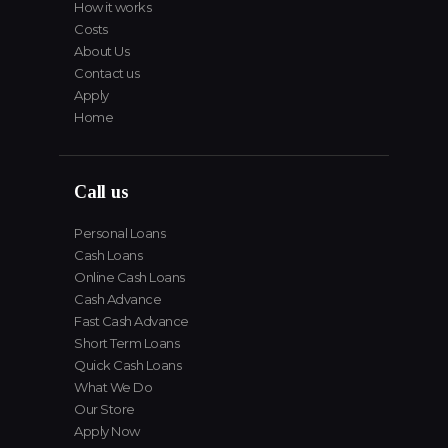
How it works
Costs
About Us
Contact us
Apply
Home
Call us
Personal Loans
Cash Loans
Online Cash Loans
Cash Advance
Fast Cash Advance
Short Term Loans
Quick Cash Loans
What We Do
Our Store
Apply Now