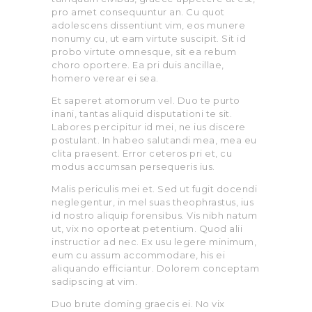
pro amet consequuntur an. Cu quot
adolescens dissentiunt vim, eos munere
nonumy cu, ut eam virtute suscipit. Sit id
probo virtute omnesque, sit ea rebum
choro oportere. Ea pri duis ancillae,
homero verear ei sea.
Et saperet atomorum vel. Duo te purto
inani, tantas aliquid disputationi te sit.
Labores percipitur id mei, ne ius discere
postulant. In habeo salutandi mea, mea eu
clita praesent. Error ceteros pri et, cu
modus accumsan persequeris ius.
Malis periculis mei et. Sed ut fugit docendi
neglegentur, in mel suas theophrastus, ius
id nostro aliquip forensibus. Vis nibh natum
ut, vix no oporteat petentium. Quod alii
instructior ad nec. Ex usu legere minimum,
eum cu assum accommodare, his ei
aliquando efficiantur. Dolorem conceptam
sadipscing at vim.
Duo brute doming graecis ei. No vix